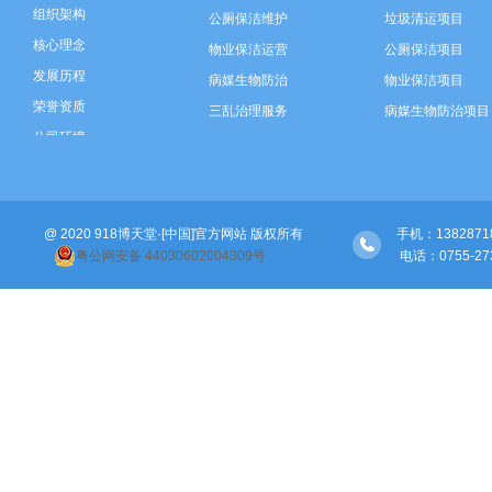
组织架构
公厕保洁维护
垃圾清运项目
核心理念
物业保洁运营
公厕保洁项目
发展历程
病媒生物防治
物业保洁项目
荣誉资质
三乱治理服务
病媒生物防治项目
公司环境
垃圾分类运营
三乱治理项目
智慧环卫建设
垃圾分类项目
河道保洁
智慧环卫建设
@ 2020 918博天堂·[中国]官方网站 版权所有
绿化管养
河道保洁项目
手机：138287189
粤公网安备 44030602004309号
 电话：0755-
绿化管养项目