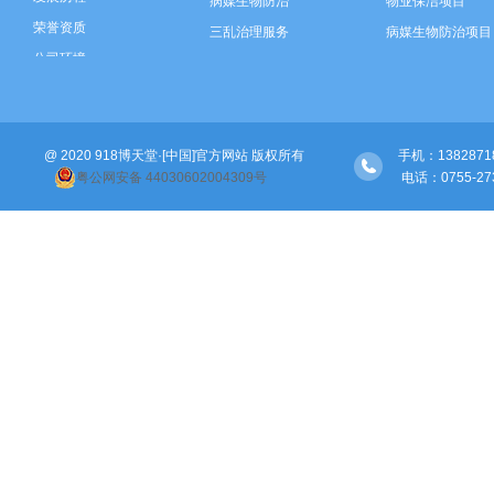
病媒生物防治
物业保洁项目
荣誉资质
三乱治理服务
病媒生物防治项目
公司环境
垃圾分类运营
三乱治理项目
智慧环卫建设
垃圾分类项目
河道保洁
智慧环卫建设
@ 2020 918博天堂·[中国]官方网站 版权所有
绿化管养
河道保洁项目
手机：138287189
粤公网安备 44030602004309号
 电话：0755-
绿化管养项目