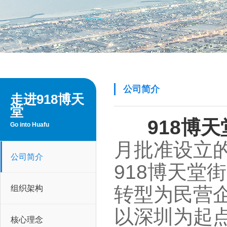
公司简介
走进918博天
堂
918博天堂
Go into Huafu
月批准设立
公司简介
918
转型为民营企
组织架构
以深圳为起
核心理念