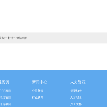
及城中村清扫保洁项目
卫案例
新闻中心
人力资源
PPP项目
公司新闻
招贤纳士
清洁项目
行业新闻
人才理念
清运项目
员工关怀