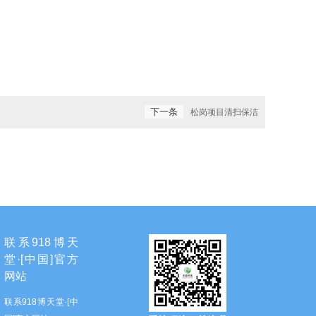
下一条
松岗项目清扫保洁
联系918博天
堂·[中国]官方
网站
联系918博天堂·[中