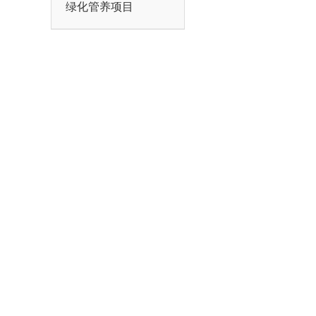
绿化管养项目