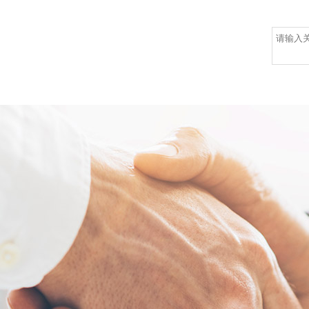
堂
市政服务
环卫案例
新闻中心
人力