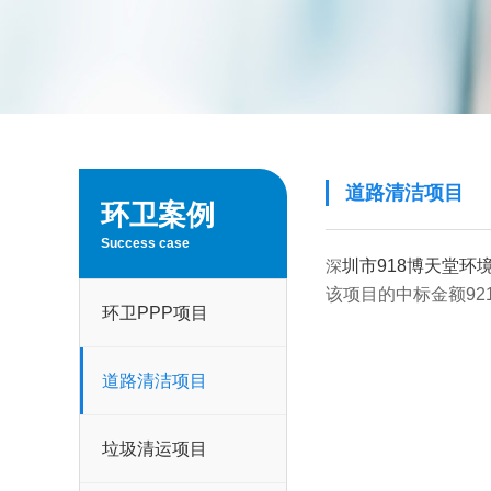
道路清洁项目
环卫案例
Success case
深
圳市918博天堂环
该项目的中标金额92
环卫PPP项目
道路清洁项目
垃圾清运项目