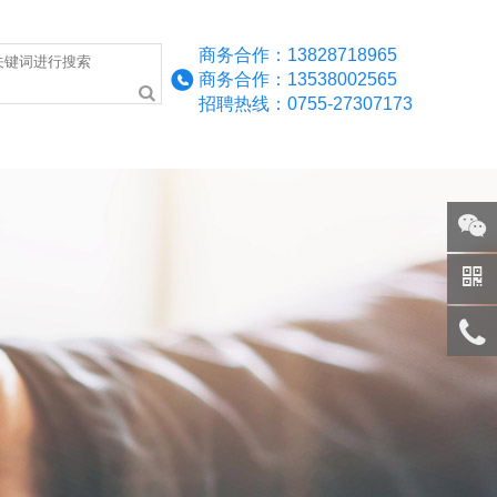
商务合作：13828718965
商务合作：13538002565
招聘热线：0755-27307173
资源
 联系918博天堂·[中国]官方网站
关注
微信
手机
访问
服务
热线
回到
顶部