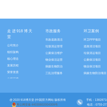
走进918博天
市政服务
环卫案例
堂
市政道路清洁
环卫PPP项目
公司简介
垃圾清运管理
道路清洁项目
组织架构
公厕保洁维护
垃圾清运项目
核心理念
物业保洁运营
公厕保洁项目
发展历程
病媒生物防治
物业保洁项目
荣誉资质
三乱治理服务
病媒生物防治项目
公司环境
垃圾分类运营
三乱治理项目
智慧环卫建设
垃圾分类项目
河道保洁
智慧环卫建设
@ 2020 918博天堂·[中国]官方网站 版权所有
绿化管养
河道保洁项目
手机：138287189
粤公网安备 44030602004309号
 电话：0755-
绿化管养项目